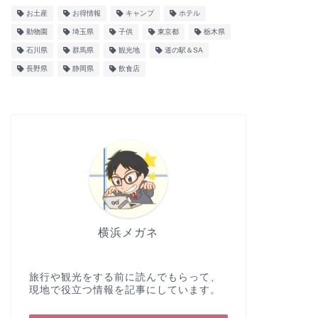
お土産
お得情報
キャンプ
ホテル
動物園
埼玉県
子供
東京都
栃木県
石川県
群馬県
観光地
道の駅＆SA
長野県
静岡県
飲食店
横浜メガネ
旅行や観光をする前に読んでもらって、
現地で役立つ情報を記事にしています。